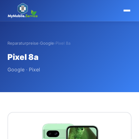
MyMobile
.
Service
Reparaturpreise
›
Google
›
Pixel 8a
Pixel 8a
Google · Pixel