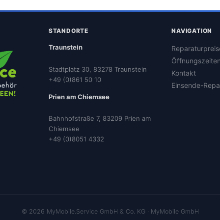
STANDORTE
NAVIGATION
Traunstein
Reparaturpreis
Öffnungszeite
Stadtplatz 30, 83278 Traunstein
Kontakt
+49 (0)861 50 10
Einsende-Repa
Prien am Chiemsee
Bahnhofstraße 7, 83209 Prien am
Chiemsee
+49 (0)8051 4332
© 2026 MyMobile.Service GmbH & Co. KG · MyMobile GmbH