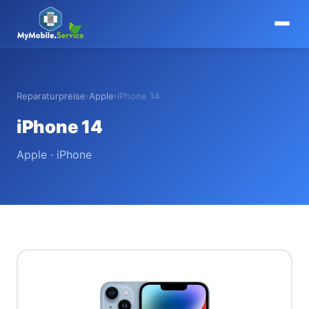
MyMobile
.
Service
Reparaturpreise
›
Apple
›
iPhone 14
iPhone 14
Apple · iPhone