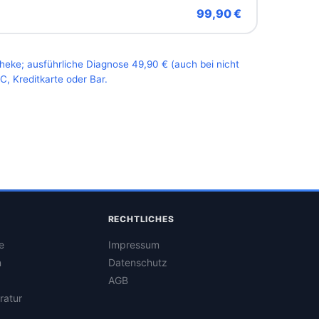
99,90 €
Theke; ausführliche Diagnose 49,90 € (auch bei nicht
, Kreditkarte oder Bar.
RECHTLICHES
e
Impressum
n
Datenschutz
AGB
ratur