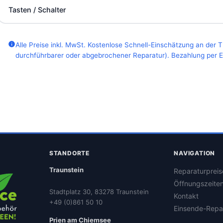
Tasten / Schalter
Alle Preise inkl. MwSt. Kostenlose Schnell-Einschätzung an der 
durchführbarer oder abgebrochener Reparatur). Bezahlung per EC
STANDORTE
NAVIGATION
Traunstein
Reparaturpreis
Öffnungszeite
Stadtplatz 30, 83278 Traunstein
Kontakt
+49 (0)861 50 10
Einsende-Repa
Prien am Chiemsee