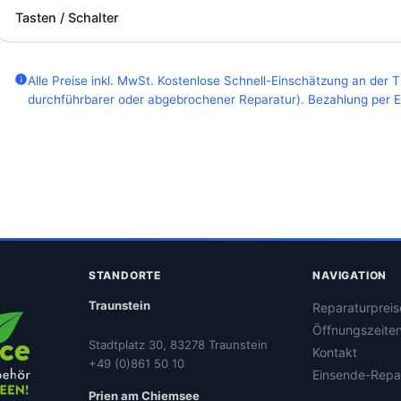
Tasten / Schalter
Alle Preise inkl. MwSt. Kostenlose Schnell-Einschätzung an der 
durchführbarer oder abgebrochener Reparatur). Bezahlung per EC
STANDORTE
NAVIGATION
Traunstein
Reparaturpreis
Öffnungszeite
Stadtplatz 30, 83278 Traunstein
Kontakt
+49 (0)861 50 10
Einsende-Repa
Prien am Chiemsee