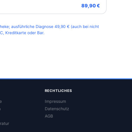
89,90 €
Theke; ausführliche Diagnose 49,90 € (auch bei nicht
, Kreditkarte oder Bar.
RECHTLICHES
e
Impressum
n
Datenschutz
AGB
ratur