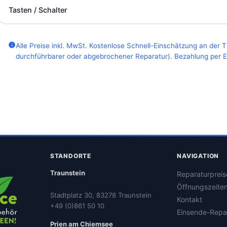
Tasten / Schalter
Alle Preise inkl. MwSt. Kostenlose Schnell-Einschätzung an der 
durchführbarer oder abgebrochener Reparatur). Bezahlung per EC
STANDORTE
NAVIGATION
Traunstein
Reparaturpreis
Öffnungszeite
Stadtplatz 30, 83278 Traunstein
Kontakt
+49 (0)861 50 10
Einsende-Repa
Prien am Chiemsee