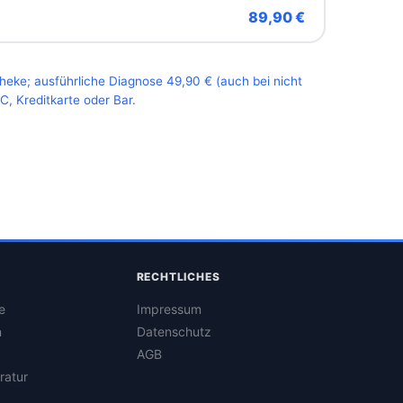
89,90 €
Theke; ausführliche Diagnose 49,90 € (auch bei nicht
, Kreditkarte oder Bar.
RECHTLICHES
e
Impressum
n
Datenschutz
AGB
ratur