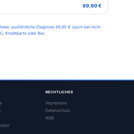
89,90 €
Theke; ausführliche Diagnose 49,90 € (auch bei nicht
, Kreditkarte oder Bar.
RECHTLICHES
e
Impressum
n
Datenschutz
AGB
ratur