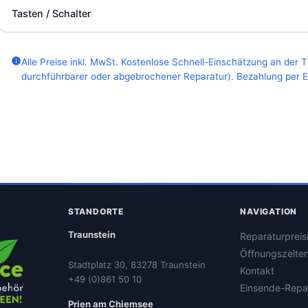
Tasten / Schalter
Alle Preise inkl. MwSt. Kostenlose Schnell-Einschätzung an der 
durchführbarer oder abgebrochener Reparatur). Bezahlung per EC
STANDORTE
NAVIGATION
Traunstein
Reparaturpreis
Öffnungszeite
Stadtplatz 30, 83278 Traunstein
Kontakt
+49 (0)861 50 10
Einsende-Repa
Prien am Chiemsee